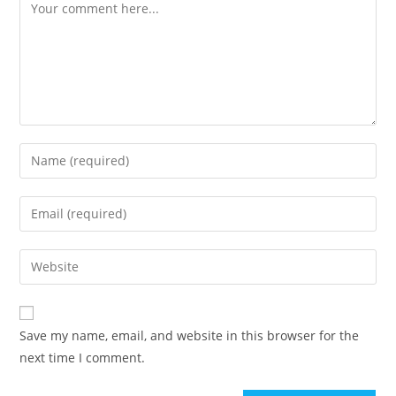
Save my name, email, and website in this browser for the
next time I comment.