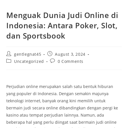
Menguak Dunia Judi Online di
Indonesia: Antara Poker, Slot,
dan Sportsbook
gentlegnat45
August 3, 2024
Uncategorized
0 Comments
Perjudian online merupakan salah satu bentuk hiburan
yang populer di Indonesia. Dengan semakin majunya
teknologi internet, banyak orang kini memilih untuk
bermain judi secara online dibandingkan dengan pergi ke
kasino atau tempat perjudian lainnya. Namun, ada
beberapa hal yang perlu diingat saat bermain judi online