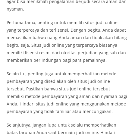
agar bisa menikmati pengalaman berjudi secara aman dan
nyaman.
Pertama-tama, penting untuk memilih situs judi online
yang terpercaya dan terlisensi. Dengan begitu, Anda dapat
memastikan bahwa uang Anda aman dan tidak akan hilang
begitu saja. Situs judi online yang terpercaya biasanya
memiliki lisensi resmi dari otoritas perjudian yang sah dan
memberikan perlindungan bagi para pemainnya.
Selain itu, penting juga untuk memperhatikan metode
pembayaran yang disediakan oleh situs judi online
tersebut. Pastikan bahwa situs judi online tersebut
memiliki metode pembayaran yang aman dan nyaman bagi
Anda. Hindari situs judi online yang menggunakan metode
pembayaran yang tidak familiar atau mencurigakan.
Selanjutnya, jangan lupa untuk selalu memperhatikan
batas taruhan Anda saat bermain judi online. Hindari