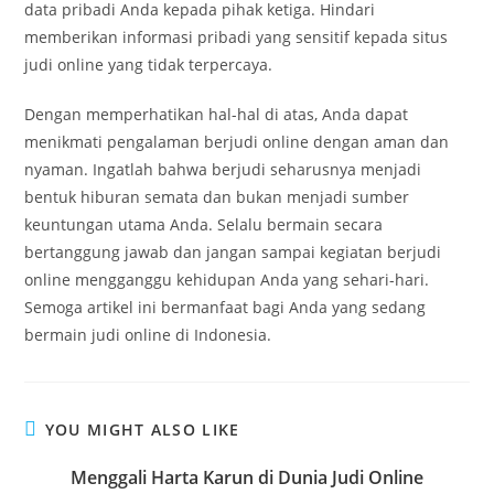
data pribadi Anda kepada pihak ketiga. Hindari
memberikan informasi pribadi yang sensitif kepada situs
judi online yang tidak terpercaya.
Dengan memperhatikan hal-hal di atas, Anda dapat
menikmati pengalaman berjudi online dengan aman dan
nyaman. Ingatlah bahwa berjudi seharusnya menjadi
bentuk hiburan semata dan bukan menjadi sumber
keuntungan utama Anda. Selalu bermain secara
bertanggung jawab dan jangan sampai kegiatan berjudi
online mengganggu kehidupan Anda yang sehari-hari.
Semoga artikel ini bermanfaat bagi Anda yang sedang
bermain judi online di Indonesia.
YOU MIGHT ALSO LIKE
Menggali Harta Karun di Dunia Judi Online